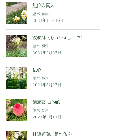
無位の真人
並木 泰淳
2021年11月10日
没蹤跡（もっしょうせき）
並木 泰淳
2021年9月27日
仏心
並木 泰淳
2021年8月27日
清寥寥 白的的
並木 泰淳
2021年8月11日
蛙鳴蟬噪、是れ仏声