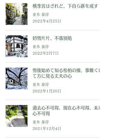
桃李言はざれど、下自ら蹊を成す
並木 泰淳
2022年4月25日
好雪片片、不落別処
並木 泰淳
2022年2月7日
雪後始めて知る松柏の操、事難くし
て方に見る丈夫の心
並木 泰淳
2022年1月20日
過去心不可得、現在心不可得、未来
心不可得
並木 泰淳
2021年12月4日