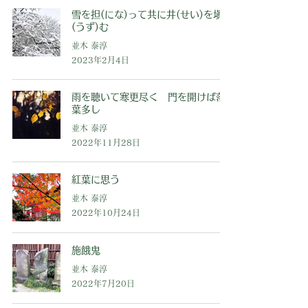
雪を担(にな)って共に井(せい)を塡
(うず)む
並木 泰淳
2023年2月4日
雨を聴いて寒更尽く 門を開けば落
葉多し
並木 泰淳
2022年11月28日
紅葉に思う
並木 泰淳
2022年10月24日
施餓鬼
並木 泰淳
2022年7月20日