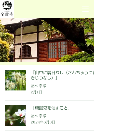
「山中に暦日なし（さんちゅうにれ
きじつなし）」
並木 泰淳
2月1日
「施餓鬼を催すこと」
並木 泰淳
2024年6月3日