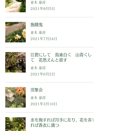
並木 泰淳
2021年8月5日
施餓鬼
並木 泰淳
2021年7月24日
江碧にして 鳥逾白く 山青くし
て 花然えんと欲す
並木 泰淳
2021年6月2日
涅槃会
並木 泰淳
2021年3月10日
水を掬すれば月手に在り、花を弄す
れば香衣に満つ