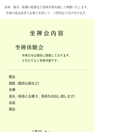
消毒・換気・距離の配慮など感染対策を施して開催いたします。
坐禅の後は抹茶とお菓子を供して、ご質問など受け付けます。
坐禅会​内容
​坐禅体験会
​坐禅会を定期的に開催しております。
​どなたでもご参加可能です。
開会
読経（般若心経など）
坐禅
茶礼（抹茶とお菓子、煎茶をお出し致します）
法話
閉会