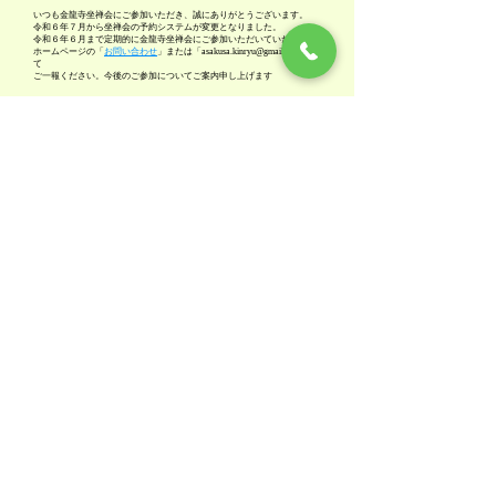
いつも金龍寺坐禅会にご参加いただき、誠にありがとうございます。
令和６年７月から坐禅会の予約システムが変更となりました。
令和６年６月まで定期的に金龍寺坐禅会にご参加いただいていた方は、
ホームページの「
お問い合わせ
」または「
asakusa.kinryu@gmail.com
」に
て
ご一報ください。今後のご参加についてご案内申し上げます
電話でのお問い合わせ
金龍寺へのアクセスはこちら