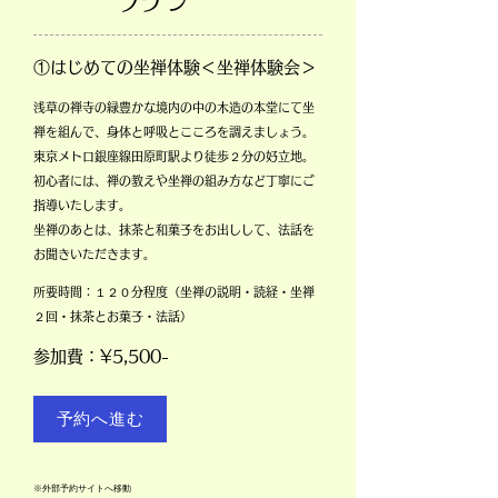
​
​プラン
①はじめての坐禅体験＜坐禅体験会＞
浅草の禅寺の緑豊かな境内の中の木造の本堂にて坐
禅を組んで、身体と呼吸とこころを調えましょう。
東京メトロ銀座線田原町駅より徒歩２分の好立地。
初心者には、禅の教えや坐禅の組み方など丁寧にご
指導いたします。
坐禅のあとは、抹茶と和菓子をお出しして、法話を
お聞きいただきます。
所要時間：１２０分程度（坐禅の説明・読経・坐禅
２回・抹茶とお菓子・法話）
​参加費：¥5,500-
予約へ進む
​※外部予約サイトへ移動