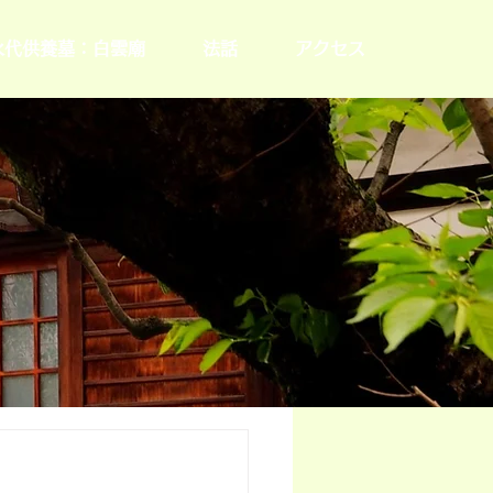
永代供養墓：白雲廟
法話
アクセス