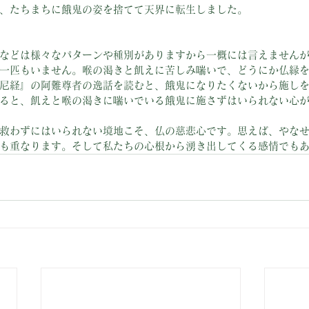
、たちまちに餓鬼の姿を捨てて天界に転生しました。
などは様々なパターンや種別がありますから一概には言えません
一匹もいません。喉の渇きと飢えに苦しみ喘いで、どうにか仏縁
尼経』の阿難尊者の逸話を読むと、餓鬼になりたくないから施し
ると、飢えと喉の渇きに喘いでいる餓鬼に施さずはいられない心
救わずにはいられない境地こそ、仏の慈悲心です。思えば、やな
も重なります。そして私たちの心根から湧き出してくる感情でも