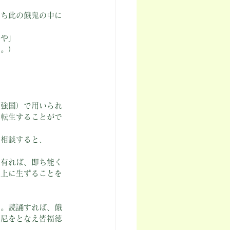
わち此の餓鬼の中に
、
んや」
た。）
の強国）で用いられ
に転生することがで
に相談すると、
者有れば、即ち能く
天上に生ずることを
る。読誦すれば、餓
羅尼をとなえ皆福徳