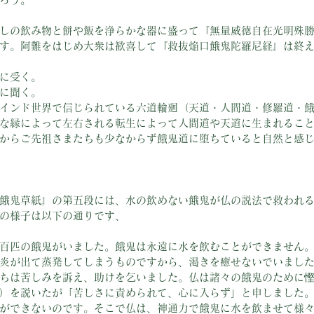
しの飲み物と餅や飯を浄らかな器に盛って『無量威徳自在光明殊
す。阿難をはじめ大衆は歓喜して『救抜焔口餓鬼陀羅尼経』は終
に受く。
に聞く。
インド世界で信じられている六道輪廻（天道・人間道・修羅道・
な縁によって左右される転生によって人間道や天道に生まれるこ
からご先祖さまたちも少なからず餓鬼道に堕ちていると自然と感
餓鬼草紙』の第五段には、水の飲めない餓鬼が仏の説法で救われ
の様子は以下の通りです、
百匹の餓鬼がいました。餓鬼は永遠に水を飲むことができません
炎が出て蒸発してしまうものですから、渇きを癒せないでいまし
ちは苦しみを訴え、助けを乞いました。仏は諸々の餓鬼のために
）を説いたが「苦しさに責められて、心に入らず」と申しました
ができないのです。そこで仏は、神通力で餓鬼に水を飲ませて様