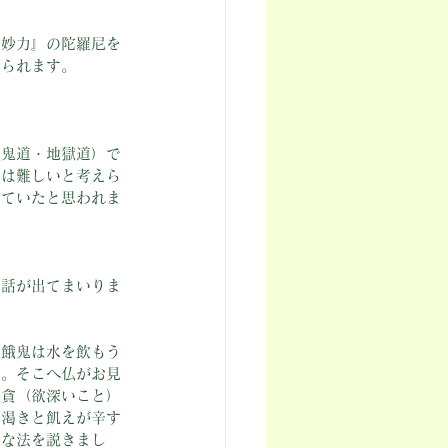
勝妙力』の陀羅尼を
えられます。
餓鬼道・地獄道）で
とは難しいと考えら
じていたと思われま
る話が出てまいりま
。餓鬼は水を飲もう
た。そこへ仏がお見
慳貪（欲深いこと）
。渇きと飢えが辛す
々な法を説きまし