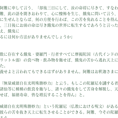
阿難に申して言う、「却後三日にして、汝の命将に尽きて、すな
難、此の語を聞きおわりて、心に惶怖を生じ、餓鬼に問いて言う
に生ぜんとならば、何の方便を行わば、この苦を免れることを得
、三日後にお前の命は尽き餓鬼の世界に転生するであろうと言っ
え、餓鬼に
るには何か方法がありませんでしょうか」
数に存在する餓鬼・婆羅門・行者すべてに摩掲陀国（古代インド
リットル弱）の食べ物・飲み物を施せば、餓鬼の苦から逃れ天上
た。
養せよと言われてもできるはずがありません。阿難はお釈迦さま
『無量威徳自在光明殊勝妙力』と云う。もしこの陀羅尼を誦する
諸仙等に種種の飲食を施与し、諸々の餓鬼をして苦身を解脱し、
せば、福徳寿命、皆な増長することを得ん」と。
威徳自在光明殊勝妙力』という陀羅尼（仏教における呪文）があ
彼らの苦を抜き天上に転生させることができる。阿難、今その陀
ろう。