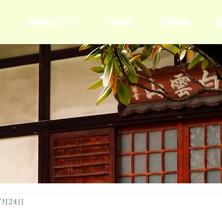
ム
金龍寺について
坐禅会
企業研修
7月24日