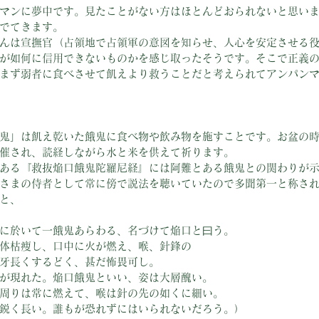
マンに夢中です。見たことがない方はほとんどおられないと思い
でてきます。
んは宣撫官（占領地で占領軍の意図を知らせ、人心を安定させる
が如何に信用できないものかを感じ取ったそうです。そこで正義
まず弱者に食べさせて飢えより救うことだと考えられてアンパン
鬼」は飢え乾いた餓鬼に食べ物や飲み物を施すことです。お盆の
催され、読経しながら水と米を供えて祈ります。
ある『救抜焔口餓鬼陀羅尼経』には阿難とある餓鬼との関わりが
さまの侍者として常に傍で説法を聴いていたので多聞第一と称さ
と、
に於いて一餓鬼あらわる、名づけて焔口と曰う。
体枯痩し、口中に火が燃え、喉、針鋒の
牙長くするどく、甚だ怖畏可し。
が現れた。焔口餓鬼といい、姿は大層醜い。
周りは常に燃えて、喉は針の先の如くに細い。
鋭く長い。誰もが恐れずにはいられないだろう。）