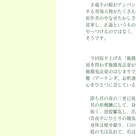
　２歳半の娘がアンパン
する登場人物がたくさん
原作者のやなせたかしさ
従軍し、正義というもの
やっつけるのではなく、
そうです。
　今回取り上げる「施餓
派を問わず施餓鬼法要が
施餓鬼法要のはじまりで
難（アーナンダ。お釈迦
心をひとつに念じている
　即ち其の夜の三更已後
　其の形醜陋にして、身
　如く、頭髪髼乱し、爪
（真夜中にひとりの餓鬼
　身体は痩せ細り、口の
　髪の毛は乱れて、爪は