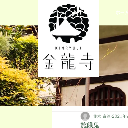
ホー
並木 泰淳
2021年
施餓鬼