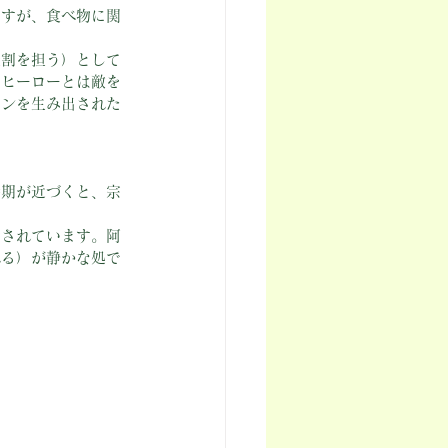
ますが、食べ物に関
役割を担う）として
のヒーローとは敵を
マンを生み出された
時期が近づくと、宗
示されています。阿
れる）が静かな処で