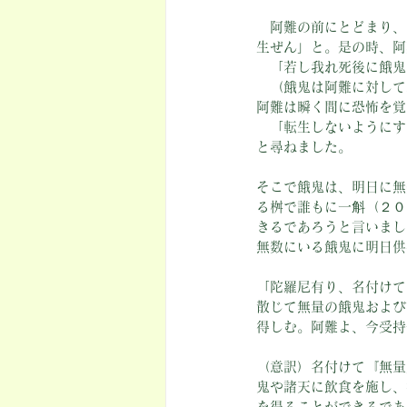
　阿難の前にとどまり、
生ぜん」と。是の時、阿
　「若し我れ死後に餓鬼
　（餓鬼は阿難に対して
阿難は瞬く間に恐怖を覚
　「転生しないようにす
と尋ねました。
そこで餓鬼は、明日に無
る桝で誰もに一斛（２０
きるであろうと言いまし
無数にいる餓鬼に明日供
「陀羅尼有り、名付けて
散じて無量の餓鬼および
得しむ。阿難よ、今受持
（意訳）名付けて『無量
鬼や諸天に飲食を施し、
を得ることができるであ