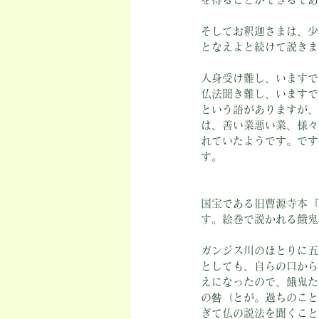
そしてお釈迦さまは、少
となえよと続けて説きま
人身受け難し、いますで
仏法聞き難し、いますで
という語がありますが、
は、善い業悪い業、様々
れていたようです。です
す。
国宝である旧曹源寺本『
す。絵巻で説かれる餓鬼
ガンジス川のほとりに五
としても、自らの口から
えになったので、餓鬼た
の咎（とが。過ちのこと
ぎて仏の説法を聞くこと